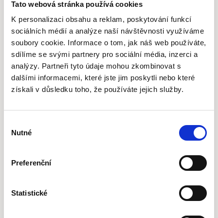
Rádi vám poradíme a připravíme nezávaznou
Tato webová stránka používá cookies
nabídku na míru
K personalizaci obsahu a reklam, poskytování funkcí
sociálních médií a analýze naší návštěvnosti využíváme
soubory cookie. Informace o tom, jak náš web používáte,
sdílíme se svými partnery pro sociální média, inzerci a
analýzy. Partneři tyto údaje mohou zkombinovat s
Telefon
dalšími informacemi, které jste jim poskytli nebo které
+420 777 341 661
získali v důsledku toho, že používáte jejich služby.
Volejte nám kdykoliv ve všední dny
Výběr
E-mail
Nutné
souhlasu
info@zaluzie-hladik.cz
Preferenční
Odpovídáme do 24 hodin
Statistické
Adresa
U nemocnice 1244