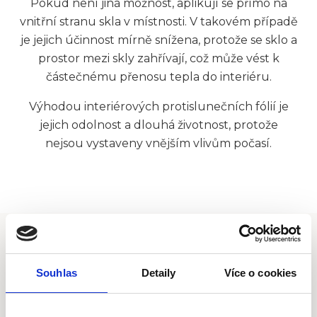
Pokud není jiná možnost, aplikují se přímo na
vnitřní stranu skla v místnosti. V takovém případě
je jejich účinnost mírně snížena, protože se sklo a
prostor mezi skly zahřívají, což může vést k
částečnému přenosu tepla do interiéru.
Výhodou interiérových protislunečních fólií je
jejich odolnost a dlouhá životnost, protože
nejsou vystaveny vnějším vlivům počasí.
Kontaktujte nás
Souhlas
Detaily
Více o cookies