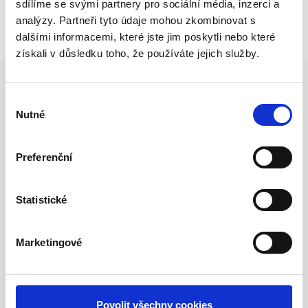
sdílíme se svými partnery pro sociální média, inzerci a
analýzy. Partneři tyto údaje mohou zkombinovat s
dalšími informacemi, které jste jim poskytli nebo které
získali v důsledku toho, že používáte jejich služby.
Výběr
Nutné
Kontaktujte nás
souhlasu
Preferenční
Rádi vám poradíme a připravíme nezávaznou
nabídku na míru
Statistické
Marketingové
Telefon
+420 777 341 661
Povolit všechny cookies
Volejte nám kdykoliv ve všední dny