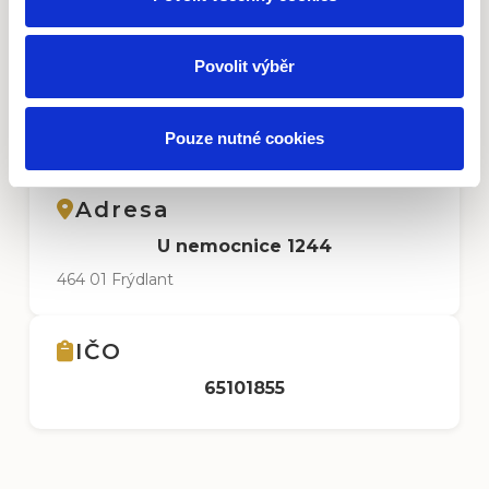
E-mail
Povolit výběr
info@zaluzie-hladik.cz
Odpovídáme do 24 hodin
Pouze nutné cookies
Adresa
U nemocnice 1244
464 01 Frýdlant
IČO
65101855