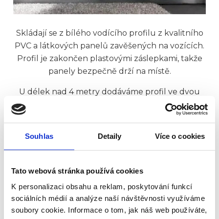
Skládají se z bílého vodícího profilu z kvalitního
PVC a látkových panelů zavěšených na vozících.
Profil je zakončen plastovými záslepkami, takže
panely bezpečně drží na místě.
U délek nad 4 metry dodáváme profil ve dvou
částech se spojkou – ta je nenápadná a
umožňuje plynulé posouvání panelů z jedné
strany na druhou podle potřeby.
Souhlas
Detaily
Více o cookies
Ovládání je velmi jednoduché – stačí panel lehce
posunout do požadované polohy. Díky
Tato webová stránka používá cookies
integrovanému závaží jsou panely napnuté a
K personalizaci obsahu a reklam, poskytování funkcí
odolávají menším průvanům či nárazům,
sociálních médií a analýze naší návštěvnosti využíváme
například při rychlém pohybu osob kolem stěny,
soubory cookie. Informace o tom, jak náš web používáte,
čímž zůstávají stabilní a esteticky působivé.